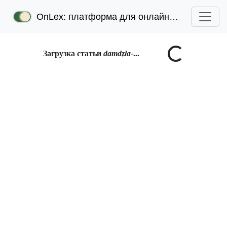
OnLex: платформа для онлайн-лексикографии
Загрузка статьи
damdʑla-
...