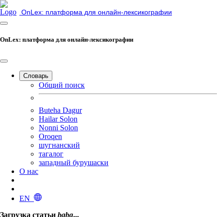
OnLex: платформа для онлайн-лексикографии
OnLex: платформа для онлайн-лексикографии
Словарь
Общий поиск
Buteha Dagur
Hailar Solon
Nonni Solon
Oroqen
шугнанский
тагалог
западный бурушаски
О нас
EN
Загрузка статьи
babg
...