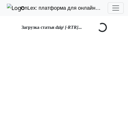
OnLex: платформа для онлайн-лексикографии
Загрузка статьи
dʑigʲ [-RTR]
...