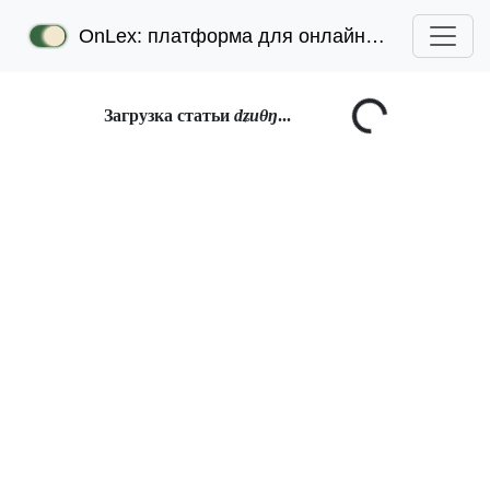
OnLex: платформа для онлайн-лексикографии
Загрузка статьи
dʑuθŋ
...