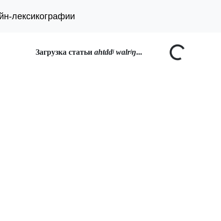
йн-лексикографии
Загрузка статьи
ahtddʲ walrʲŋ
...