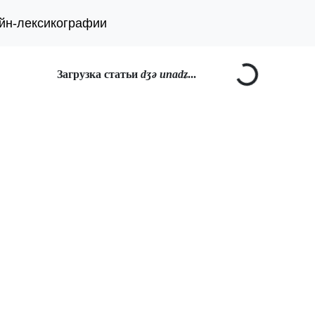
йн-лексикографии
Загрузка статьи
dʒə unadʑ
...