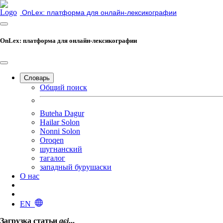
OnLex: платформа для онлайн-лексикографии
OnLex: платформа для онлайн-лексикографии
Словарь
Общий поиск
Buteha Dagur
Hailar Solon
Nonni Solon
Oroqen
шугнанский
тагалог
западный бурушаски
О нас
EN
Загрузка статьи
aɕi
...