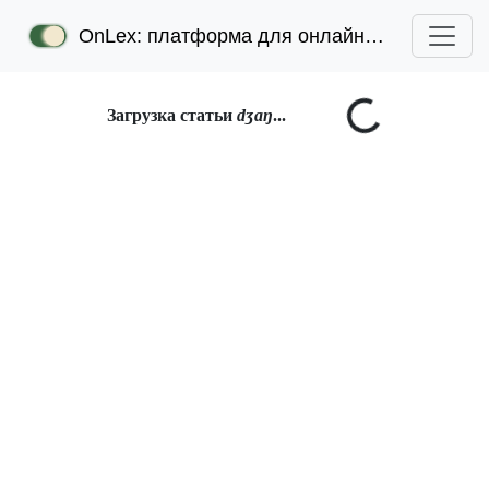
OnLex: платформа для онлайн-лексикографии
Загрузка статьи
dʒaŋ
...