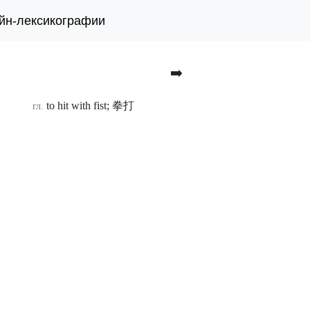
йн-лексикографии
➡️
to hit with fist; 拳打
гл.