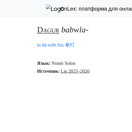
OnLex: платформа для онла
Dagur
babwla-
to hit with fist; 拳打
Язык:
Nonni Solon
Источник:
Liu 2025–2026