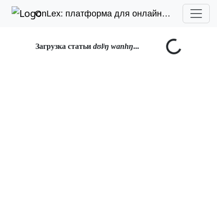
OnLex: платформа для онлайн-лексикографии
Загрузка статьи
dʊlʲŋ wanhŋ
...