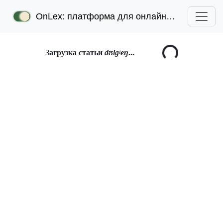
OnLex: платформа для онлайн-лексикографии
Загрузка статьи
dʊlgʲeŋ
...