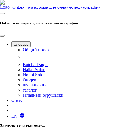
OnLex: платформа для онлайн-лексикографии
OnLex: платформа для онлайн-лексикографии
Словарь
Общий поиск
Buteha Dagur
Hailar Solon
Nonni Solon
Oroqen
шугнанский
тагалог
западный бурушаски
О нас
EN
Загрузка статьи
awʊ
...