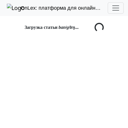
OnLex: платформа для онлайн-лексикографии
Загрузка статьи
banʲgʲlrŋ
...