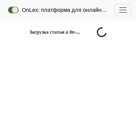
OnLex: платформа для онлайн-лексикографии
Загрузка статьи
aːθn-
...