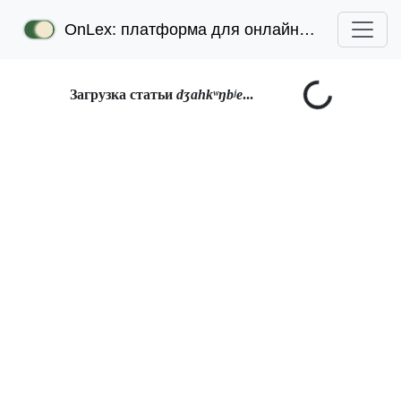
OnLex: платформа для онлайн-лексикографии
Загрузка статьи
dʒahkʷŋbʲe
...